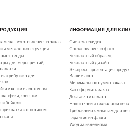
ПРОДУКЦИЯ
ИНФОРМАЦИЯ ДЛЯ КЛИ
намена - изготовление на заказ
Система скидок
и и металлоконструкции
Согласование по фото
ные стенды
Бесплатный образец
атры для мероприятий,
Бесплатный дизайн
 палатки
Экспресс презентация продук
и атрибутика для
Вашим лого
иков
Минимальная сумма заказа
йки и кепки с логотипом
Как оформить заказ
, шарфики, косынки
Доставка и оплата
 и бейджи
Наши ткани и технологии печа
 прихватки с логотипом
Требования к макетам для печ
 ткани
Гарантия на флаги
Уход за изделиями