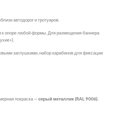
лизи автодорог и тротуаров.
 к опоре любой формы. Для размещения баннера
ухие»).
овыми заглушками, набор карабинов для фиксации
мерная покраска —
серый металлик (RAL 9006).