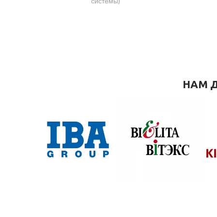
системы)
НАМ Д