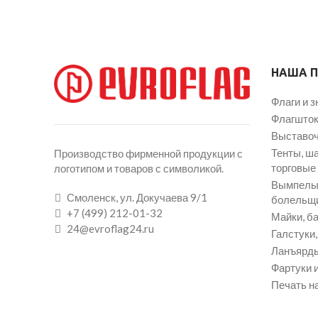
НАША 
Флаги и з
Флагшток
Выставоч
Тенты, ш
Производство фирменной продукции с
торговые
логотипом и товаров с символикой.
Вымпелы 
Смоленск, ул. Докучаева 9/1
болельщ
+7 (499) 212-01-32
Майки, ба
24@evroflag24.ru
Галстуки
Ланъярды
Фартуки и
Печать на