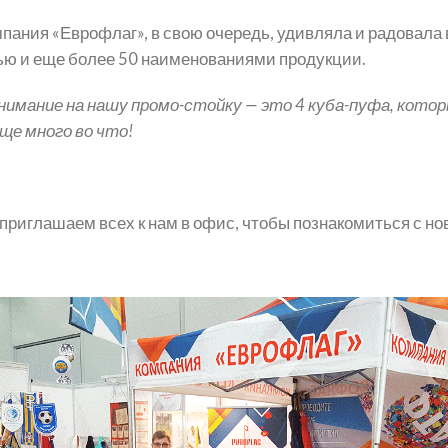
мпания «Еврофлаг», в свою очередь, удивляла и радовал
ью и еще более 50 наименованиями продукции.
имание на нашу промо-стойку — это 4 куба-пуфа, кото
ще много во что!
п
риглашаем всех к нам в офис, чтобы познакомиться с н