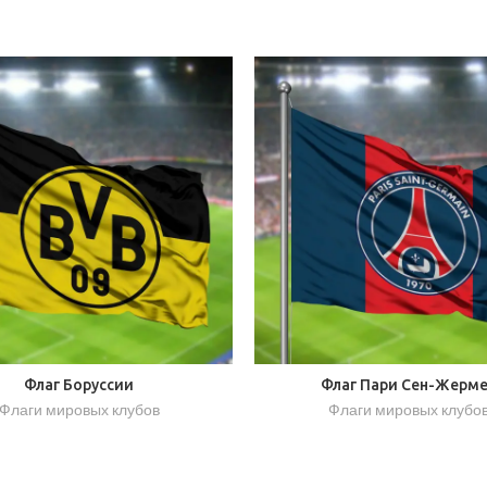
Флаг Боруссии
Флаг Пари Сен-Жерм
Флаги мировых клубов
Флаги мировых клубо