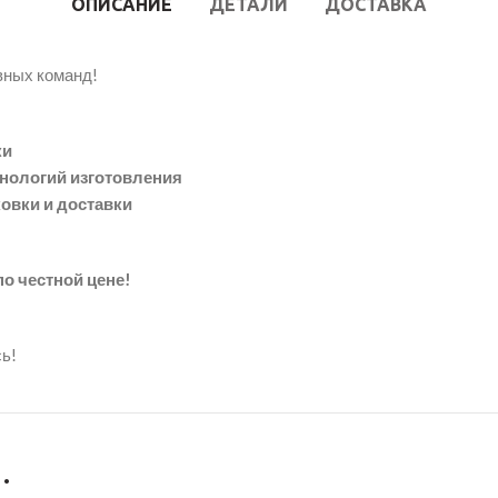
ОПИСАНИЕ
ДЕТАЛИ
ДОСТАВКА
вных команд!
ки
хнологий изготовления
ковки и доставки
о честной цене!
ь!
…