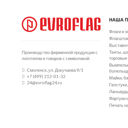
НАША 
Флаги и з
Флагшток
Выставоч
Тенты, ш
Производство фирменной продукции с
торговые
логотипом и товаров с символикой.
Вымпелы 
Смоленск, ул. Докучаева 9/1
болельщ
+7 (499) 212-01-32
Майки, ба
24@evroflag24.ru
Галстуки
Ланъярды
Фартуки и
Печать на