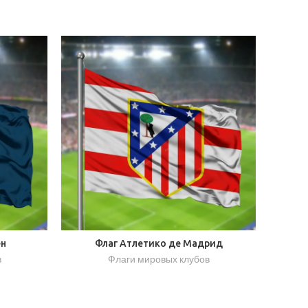
ен
Флаг Атлетико де Мадрид
в
Флаги мировых клубов