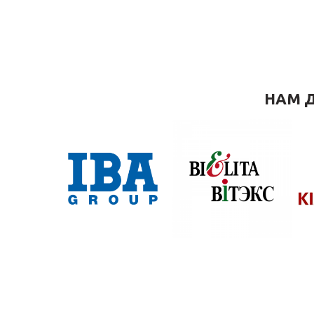
НАМ Д