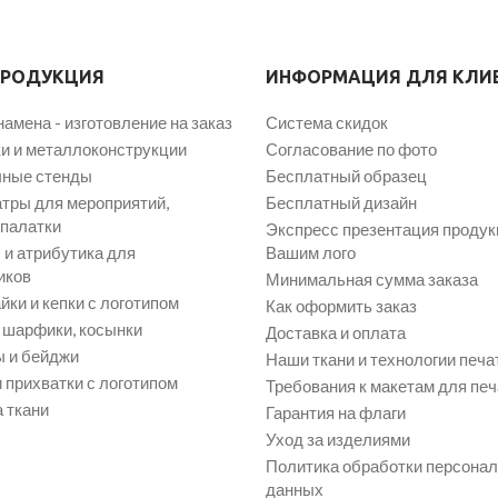
ПРОДУКЦИЯ
ИНФОРМАЦИЯ ДЛЯ КЛИ
намена - изготовление на заказ
Система скидок
и и металлоконструкции
Согласование по фото
ные стенды
Бесплатный образец
атры для мероприятий,
Бесплатный дизайн
 палатки
Экспресс презентация продук
и атрибутика для
Вашим лого
иков
Минимальная сумма заказа
йки и кепки с логотипом
Как оформить заказ
, шарфики, косынки
Доставка и оплата
 и бейджи
Наши ткани и технологии печа
 прихватки с логотипом
Требования к макетам для печ
 ткани
Гарантия на флаги
Уход за изделиями
Политика обработки персона
данных