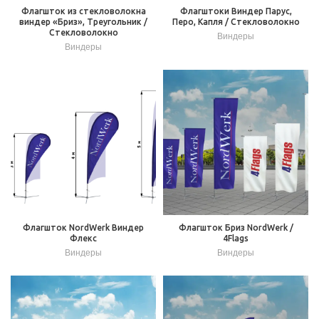
Флагшток из стекловолокна
Флагштоки Виндер Парус,
виндер «Бриз», Треугольник /
Перо, Капля / Стекловолокно
Стекловолокно
Виндеры
Виндеры
Флагшток NordWerk Виндер
Флагшток Бриз NordWerk /
Флекс
4Flags
Виндеры
Виндеры