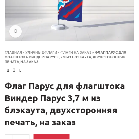
Click to enlarge
ГЛАВНАЯ
»
УЛИЧНЫЕ ФЛАГИ
»
ФЛАГИ НА ЗАКАЗ
»
ФЛАГ ПАРУС ДЛЯ
ФЛАГШТОКА ВИНДЕР ПАРУС 3,7 М ИЗ БЛЭКАУТА, ДВУХСТОРОННЯЯ
ПЕЧАТЬ, НА ЗАКАЗ
Флаг Парус для флагштока
Виндер Парус 3,7 м из
блэкаута, двухсторонняя
печать, на заказ
Количество товара Флаг Парус для флагштока Виндер Парус 3,7 м и