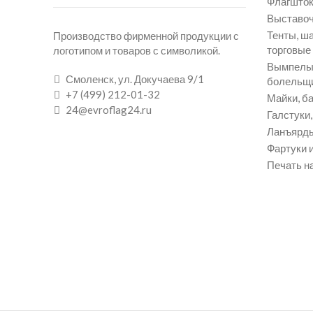
Флагшток
Выставоч
Тенты, ш
Производство фирменной продукции с
торговые
логотипом и товаров с символикой.
Вымпелы 
Смоленск, ул. Докучаева 9/1
болельщ
+7 (499) 212-01-32
Майки, ба
24@evroflag24.ru
Галстуки
Ланъярды
Фартуки и
Печать на