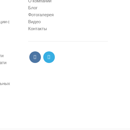
О компании
Блог
Фотогалерея
ции с
Видео
Контакты
ти
ати
льных