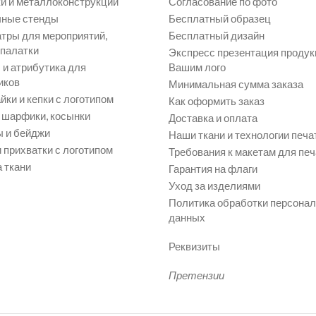
и и металлоконструкции
Согласование по фото
ные стенды
Бесплатный образец
атры для мероприятий,
Бесплатный дизайн
 палатки
Экспресс презентация продук
и атрибутика для
Вашим лого
иков
Минимальная сумма заказа
йки и кепки с логотипом
Как оформить заказ
, шарфики, косынки
Доставка и оплата
 и бейджи
Наши ткани и технологии печа
 прихватки с логотипом
Требования к макетам для печ
 ткани
Гарантия на флаги
Уход за изделиями
Политика обработки персона
данных
Реквизиты
Претензии