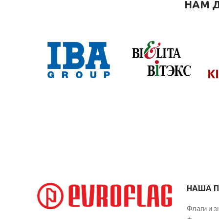
НАМ Д
НАША 
Флаги и з