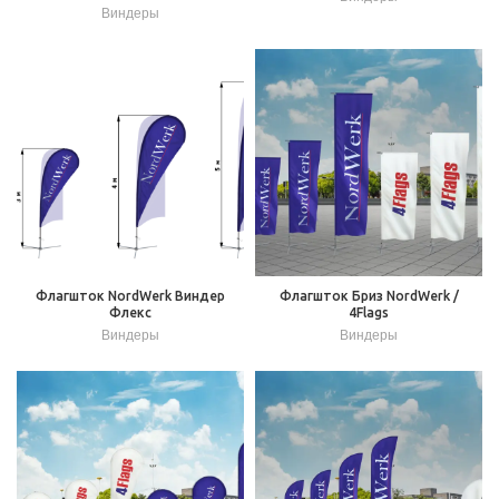
Виндеры
Флагшток NordWerk Виндер
Флагшток Бриз NordWerk /
Флекс
4Flags
Виндеры
Виндеры