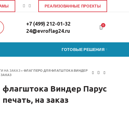
ЛАМЫ
РЕАЛИЗОВАННЫЕ ПРОЕКТЫ
+7 (499) 212-01-32
0
24@evroflag24.ru
ГОТОВЫЕ РЕШЕНИЯ
И НА ЗАКАЗ
»
ФЛАГ ПЕРО ДЛЯ ФЛАГШТОКА ВИНДЕР
А ЗАКАЗ
я флагштока Виндер Парус
я печать, на заказ
я флагштока Виндер Парус 4,0 м, сквозная печать, на заказ