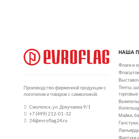
НАША 
Флаги и з
Флагшток
Выставоч
Тенты, ш
Производство фирменной продукции с
торговые
логотипом и товаров с символикой.
Вымпелы 
Смоленск, ул. Докучаева 9/1
болельщ
+7 (499) 212-01-32
Майки, ба
24@evroflag24.ru
Галстуки
Ланъярды
Фартуки и