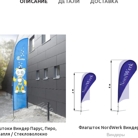
ОПИСАНИЕ
ДЕТАЛИ
ДОСТАВКА
Флагшток NordWerk Винде
токи Виндер Парус, Перо,
апля / Стекловолокно
Виндеры