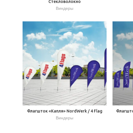
Стекловолокно
Виндеры
Флагшток «Капля» NordWerk / 4 Flag
Флагшто
Виндеры