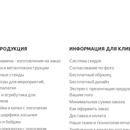
ПРОДУКЦИЯ
ИНФОРМАЦИЯ ДЛЯ КЛИ
намена - изготовление на заказ
Система скидок
и и металлоконструкции
Согласование по фото
ные стенды
Бесплатный образец
атры для мероприятий,
Бесплатный дизайн
 палатки
Экспресс презентация продук
и атрибутика для
Вашим лого
иков
Минимальная сумма заказа
йки и кепки с логотипом
Как оформить заказ
, шарфики, косынки
Доставка и оплата
 и бейджи
Наши ткани и технологии печа
 прихватки с логотипом
Требования к макетам для печ