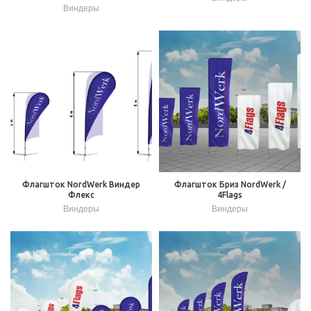
Виндеры
Флагшток NordWerk Виндер
Флагшток Бриз NordWerk /
Флекс
4Flags
Виндеры
Виндеры