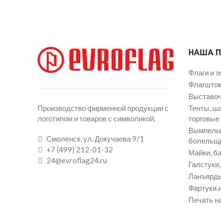
НАША 
Флаги и з
Флагшток
Выставоч
Тенты, ш
Производство фирменной продукции с
торговые
логотипом и товаров с символикой.
Вымпелы 
Смоленск, ул. Докучаева 9/1
болельщ
+7 (499) 212-01-32
Майки, ба
24@evroflag24.ru
Галстуки
Ланъярды
Фартуки и
Печать на