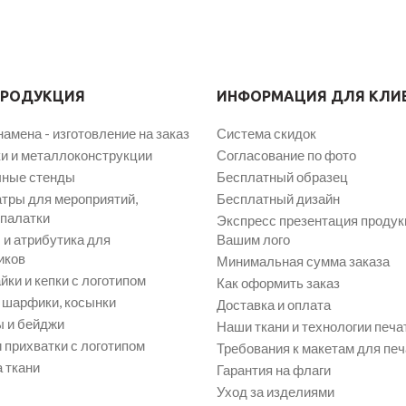
ПРОДУКЦИЯ
ИНФОРМАЦИЯ ДЛЯ КЛИ
намена - изготовление на заказ
Система скидок
и и металлоконструкции
Согласование по фото
ные стенды
Бесплатный образец
атры для мероприятий,
Бесплатный дизайн
 палатки
Экспресс презентация продук
и атрибутика для
Вашим лого
иков
Минимальная сумма заказа
йки и кепки с логотипом
Как оформить заказ
, шарфики, косынки
Доставка и оплата
 и бейджи
Наши ткани и технологии печа
 прихватки с логотипом
Требования к макетам для печ
 ткани
Гарантия на флаги
Уход за изделиями