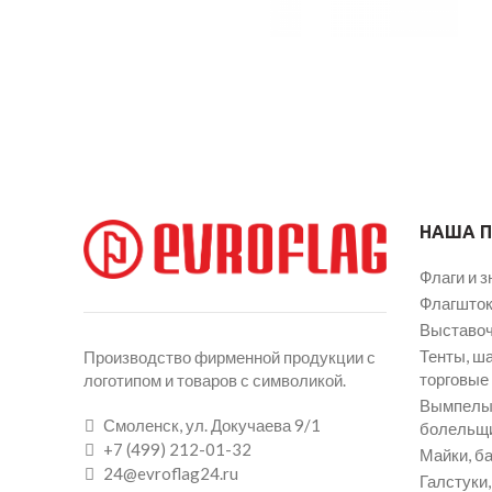
НАША 
Флаги и з
Флагшток
Выставоч
Тенты, ш
Производство фирменной продукции с
торговые
логотипом и товаров с символикой.
Вымпелы 
Смоленск, ул. Докучаева 9/1
болельщ
+7 (499) 212-01-32
Майки, ба
24@evroflag24.ru
Галстуки