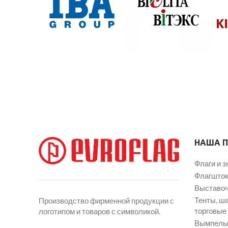
НАША 
Флаги и з
Флагшток
Выставоч
Тенты, ш
Производство фирменной продукции с
торговые
логотипом и товаров с символикой.
Вымпелы 