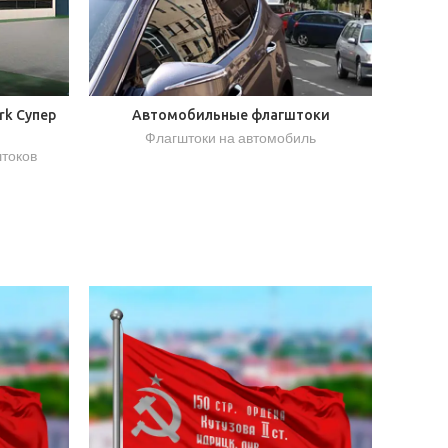
k Супер
Автомобильные флагштоки
Флагштоки на автомобиль
токов