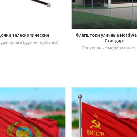
дочки телескопические
Флагштоки уличные NordWer
Стандарт
 для флага (удочки, трубочки)
Популярные модели флагш