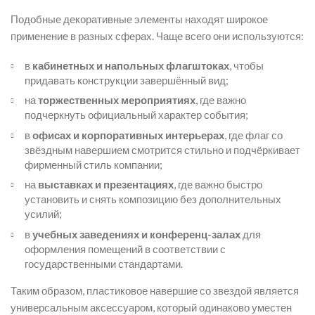
Подобные декоративные элементы находят широкое
применение в разных сферах. Чаще всего они используются:
в
кабинетных и напольных флагштоках
, чтобы
придавать конструкции завершённый вид;
на
торжественных мероприятиях
, где важно
подчеркнуть официальный характер события;
в
офисах и корпоративных интерьерах
, где флаг со
звёздным навершием смотрится стильно и подчёркивает
фирменный стиль компании;
на
выставках и презентациях
, где важно быстро
установить и снять композицию без дополнительных
усилий;
в
учебных заведениях и конференц-залах
для
оформления помещений в соответствии с
государственными стандартами.
Таким образом, пластиковое навершие со звездой является
универсальным аксессуаром, который одинаково уместен