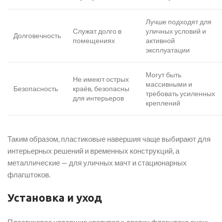
Лучше подходят для
Служат долго в
уличных условий и
Долговечность
помещениях
активной
эксплуатации
Могут быть
Не имеют острых
массивными и
Безопасность
краёв, безопасны
требовать усиленных
для интерьеров
креплений
Таким образом, пластиковые навершия чаще выбирают для
интерьерных решений и временных конструкций, а
металлические — для уличных мачт и стационарных
флагштоков.
Установка и уход
Пластиковое навершие крепится к древку флагштока очень