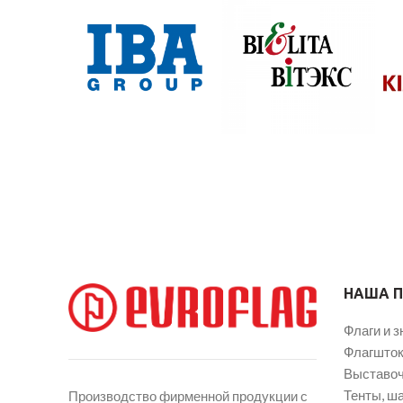
НАША 
Флаги и з
Флагшток
Выставоч
Тенты, ш
Производство фирменной продукции с