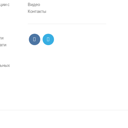
ции с
Видео
Контакты
ти
ати
льных