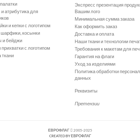
 палатки
Экспресс презентация продук
и атрибутика для
Вашим лого
иков
Минимальная сумма заказа
йки и кепки с логотипом
Как оформить заказ
, шарфики, косынки
Доставка и оплата
 и бейджи
Наши ткани и технологии печа
 прихватки с логотипом
Требования к макетам для печ
 ткани
Гарантия на флаги
Уход за изделиями
Политика обработки персона
данных
Реквизиты
Претензии
ЕВРОФЛАГ
2005-2025
CREATED BY ЕВРОФЛАГ