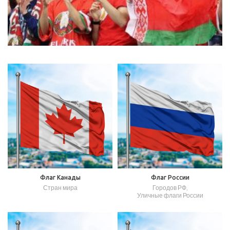
Флаг Канады
Флаг России
Стран мира
Городов РФ
,
Уличные флаги России