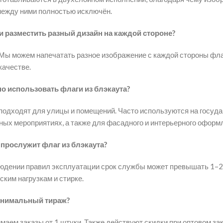
между ними полностью исключён.
 разместить разный дизайн на каждой стороне?
 Мы можем напечатать разное изображение с каждой стороны флаг
качестве.
о использовать флаги из блэкаута?
подходят для улицы и помещений. Часто используются на госуда
ных мероприятиях, а также для фасадного и интерьерного оформ
прослужит флаг из блэкаута?
юдении правил эксплуатации срок службы может превышать 1–2 
ким нагрузкам и стирке.
инимальный тираж?
аем заказы от 1 штуки. Также действуют скидки при оптовом зак