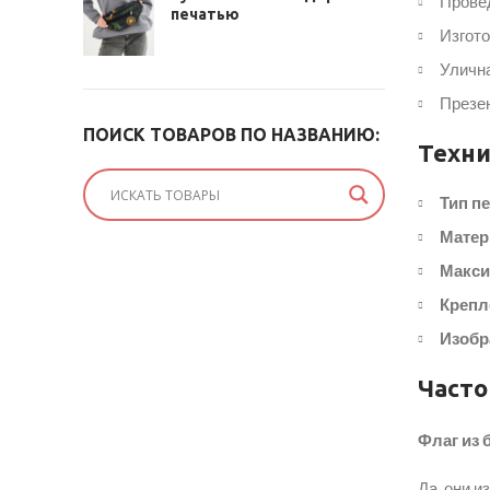
Прове
печатью
Изгото
Улична
Презен
ПОИСК ТОВАРОВ ПО НАЗВАНИЮ:
Техни
Тип пе
Матер
Макси
Крепл
Изобр
Часто
Флаг из 
Да, они и