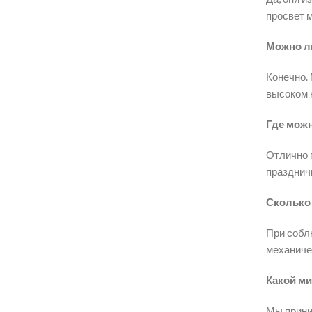
просвет 
Можно ли
Конечно.
высоком 
Где можн
Отлично 
празднич
Сколько 
При собл
механичес
Какой м
Мы приним