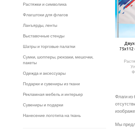
Растяжки и символика
Флагштоки для флагов
Ланъярды, ленты
Выставочные стенды
Двух
​Шатры и торговые палатки
75х112 
Сумки, шопперы, рюкзаки, мешочки,
Растя
пакеты
У
Ф
Одежда и аксессуары
Подарки и сувениры из ткани
Рекламная мебель и интерьер
Флаги из
отсутств
Сувениры и подарки
изображен
Нанесение логотипа на ткань
Мы предл