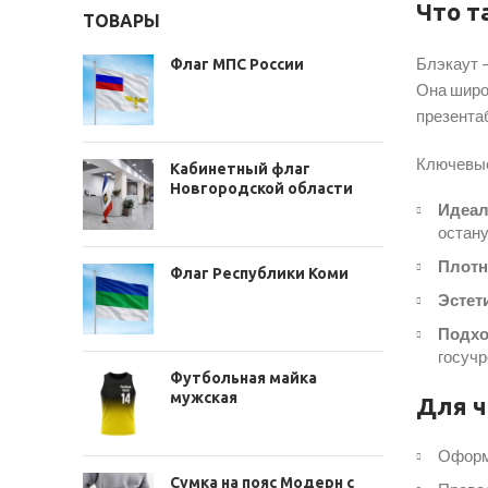
Что т
ТОВАРЫ
Блэкаут 
Флаг МПС России
Она широ
презента
Ключевые
Кабинетный флаг
Новгородской области
Идеал
остану
Плотн
Флаг Республики Коми
Эстет
Подхо
госучр
Футбольная майка
мужская
Для ч
Оформ
Сумка на пояс Модерн с