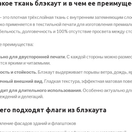
акое ткань блэкаут и в чем ее преимуще
— это плотная трёхслойная ткань с внутренним затемняющим сло
ко применяется в текстильной печати для изготовления премиал
бельность, долговечность и 100% отсутствие просвета между ст
 преимущества:
ьно для двусторонней печати.
С каждой стороны можно размес
тся яркими и читаемыми.
ость и стойкость.
Блэкаут выдерживает порывы ветра, дождь, яр
ичный внешний вид.
Гладкая текстура, эффектная матовая пове
дит для длительного использования.
Особенно актуально для
еждений и делегаций.
его подходят флаги из блэкаута
ление фасадов зданий и флагштоков