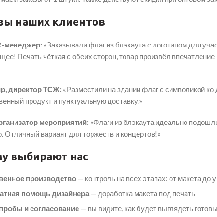
вы наших клиентов
R-менеджер:
«Заказывали флаг из блэкаута с логотипом для уча
ее! Печать чёткая с обеих сторон, товар произвёл впечатление
р, директор ТСЖ:
«Разместили на здании флаг с символикой ко 
венный продукт и пунктуальную доставку.»
рганизатор мероприятий:
«Флаги из блэкаута идеально подошли
. Отличный вариант для торжеств и концертов!»
у выбирают нас
венное производство
— контроль на всех этапах: от макета до 
атная помощь дизайнера
— доработка макета под печать
пробы и согласование
— вы видите, как будет выглядеть готов