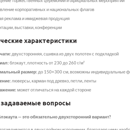
дение торжественных церемоний и официальных мероприятий
вление корпоративных и национальных флагов
я реклама и имиджевая продукция
тации, выставки, конференции
ческие характеристики
чати:
двухсторонняя, сшивка из двух полотен с подкладкой
иал:
блэкаут, плотность от 230 до 260 г/м²
мальный размер:
до 150×300 см, возможны индивидуальные 
ение:
люверсы, карман под древко, петли, ленты
ажение:
может отличаться на каждой стороне
 задаваемые вопросы
блэкаута — это обязательно двухсторонний вариант?
зготавливаются в двухслойном исполнении, благодаря чему изоб