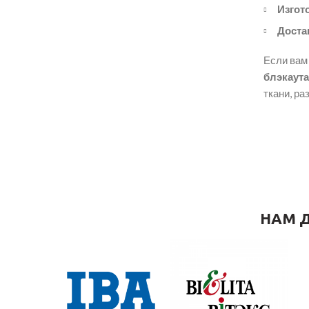
Изгот
Доста
Если вам 
блэкаута
ткани, ра
НАМ Д