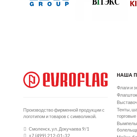
НАША 
Флаги и з
Флагшток
Выставоч
Тенты, ш
Производство фирменной продукции с
торговые
логотипом и товаров с символикой.
Вымпелы 
Смоленск, ул. Докучаева 9/1
болельщ
+7 (499) 212-01-32
Майки, ба