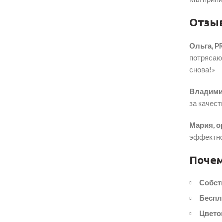
Отзы
Ольга, P
потрясающ
снова!»
Владими
за качест
Мария, о
эффектно
Почем
Собст
Беспл
Цвето