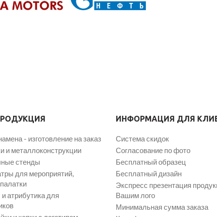
ПРОДУКЦИЯ
ИНФОРМАЦИЯ ДЛЯ КЛИ
намена - изготовление на заказ
Система скидок
и и металлоконструкции
Согласование по фото
ные стенды
Бесплатный образец
атры для мероприятий,
Бесплатный дизайн
 палатки
Экспресс презентация продук
и атрибутика для
Вашим лого
иков
Минимальная сумма заказа
йки и кепки с логотипом