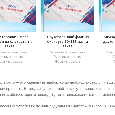
сторонний флаг
Двухсторонний флаг из
Блэкау
см из блэкаута, на
блэкаута 90х135 см, на
двухст
заказ
заказ
жки и символика
,
Растяжки и символика
,
Раст
личные флаги
,
Уличные флаги
,
У
лаги на заказ
Флаги на заказ
 блэкаута — это идеальный выбор, когда необходимо получить дв
ием просвета. Благодаря уникальной структуре ткани, они отли
ие с обеих сторон и подходят для использования как в помещения
агаем изготовление по индивидуальным макетам, в типовых и не