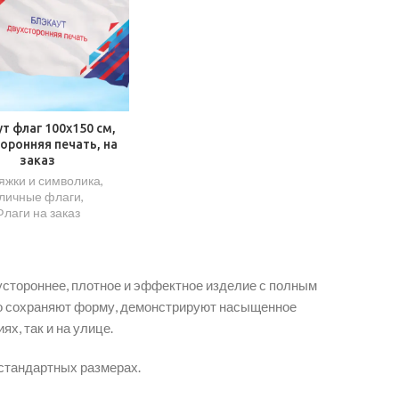
т флаг 100х150 см,
оронняя печать, на
заказ
яжки и символика
,
личные флаги
,
Флаги на заказ
устороннее, плотное и эффектное изделие с полным
чно сохраняют форму, демонстрируют насыщенное
х, так и на улице.
стандартных размерах.